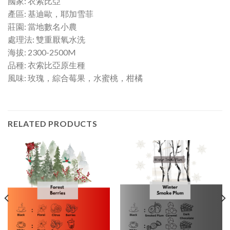
國家: 衣索比亞
產區: 基迪歐，耶加雪菲
莊園: 當地數名小農
處理法: 雙重厭氧水洗
海拔: 2300-2500M
品種: 衣索比亞原生種
風味: 玫瑰，綜合莓果，水蜜桃，柑橘
RELATED PRODUCTS